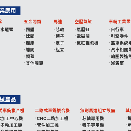
業應用
金
五金閥類
馬達
空壓氣缸
車輛工業零
浴水龍頭
閥體
芯軸
氣壓缸
自行車
錶
球閥
轉子
電磁閥
引擎零件
閥座
定子
氣缸輥包機
煞車系統
蝶閥
組立
汽車相關
帽蓋
輪圈製造
其他閥類
減震筒
械產品
式車銑複合機
二路式車銑複合機
無刷馬達組立設備
其
C加工中心機
CNC二路加工機
芯軸專用機
盤多軸加工機
管件加工機
轉子專用機