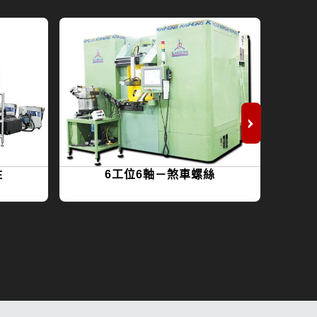
柱
6工位6軸－煞車螺絲