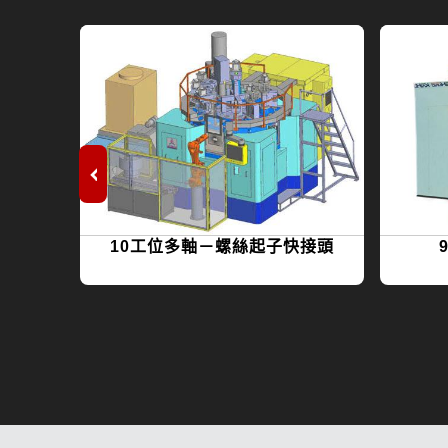
10工位多軸－螺絲起子快接頭