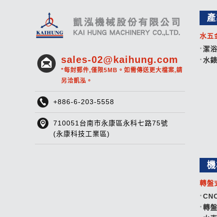
產
水五
潔
sales-02@kaihung.com
水
*每封郵件,僅限5MB。如需傳送更大檔案,請
另洽凱泓。
+886-6-203-5558
710051台南市永康區永科七路75號
(永康科技工業區)
機
轉盤
CN
轉