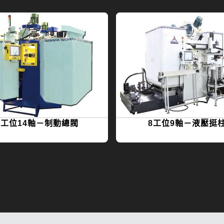
9工位14軸－制動總閥
8工位9軸－液壓挺