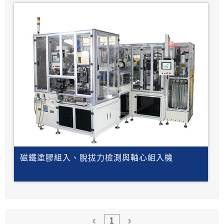
磁鐵塗膠組入、脫拔力檢測與軸心組入機
1