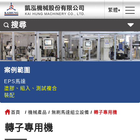
繁體
搜尋
案例範圍
EPS馬達
塗膠、組入、測試複合
裝配
首頁
機械產品
無刷馬達組立設備
轉子專用機
轉子專用機