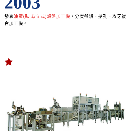
2003
發表
油壓(
臥式/立式
)轉盤加工機
，分度盤鑽、搪孔、攻牙複
合加工機。