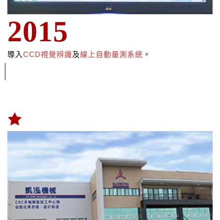
2015
導入
CCD
視
覺辨識
及
線上自動量測系統
。