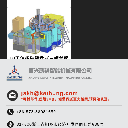
10工位多轴转盘式－螺丝起
子快接头
jskh@kaihung.com
*每封邮件,仅限5MB。如需传送更大档案,请另洽凯泓。
+86-573-88081659
9工位14轴转盘式－制动总
314500浙江省桐乡市经济开发区同仁路635号
阀