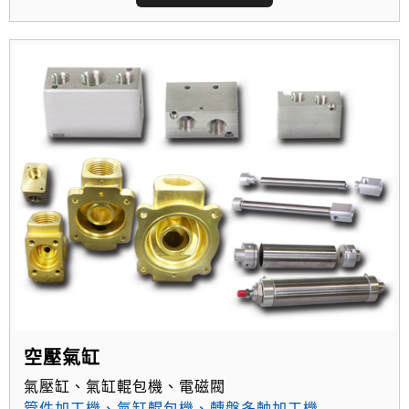
空壓氣缸
氣壓缸、氣缸輥包機、電磁閥
管件加工機
、
氣缸輥包機
、
轉盤多軸加工機