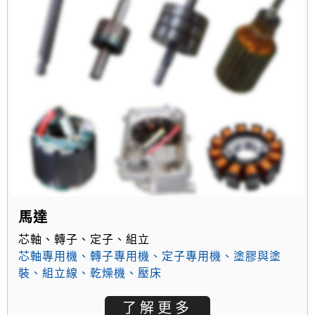
馬達
芯軸、轉子、定子、組立
芯軸專用機
、
轉子專用機
、
定子專用機
、
塗膠與塗
裝
、
組立線
、
乾燥機
、
壓床
了解更多